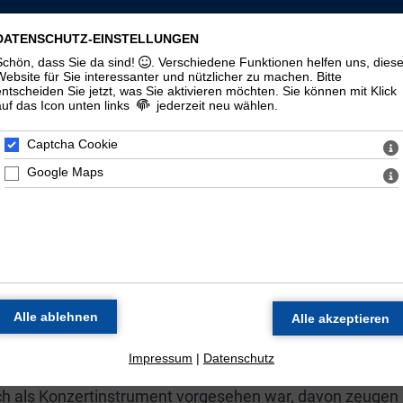
LLSCHAFT ST. MAURITIUS ZU HALLE (
DATENSCHUTZ-EINSTELLUNGEN
Schön, dass Sie da sind!
. Verschiedene Funktionen helfen uns, dies
zorgel
Veranstaltungen
Materialien
Halloren
Website für Sie interessanter und nützlicher zu machen.
Bitte
entscheiden Sie jetzt, was Sie aktivieren möchten. Sie können mit Klick
auf das Icon unten links
jederzeit neu wählen.
Geschichte
100. Geburtstag
Zeitstrahl
Di
Captcha Cookie
Google Maps
E ORGEL DER MORITZKIR
Werkstatt Wilhelm Sauer in Frankfurt (Oder) als Opus 130
 spätromantischen Orgelbaus dar.
 Thomasorganisten Günther Ramin galt das Instrument a
schlands. Neben dem Einsatz des Instruments in den
zung statt.
Impressum
|
Datenschutz
uch als Konzertinstrument vorgesehen war, davon zeugen