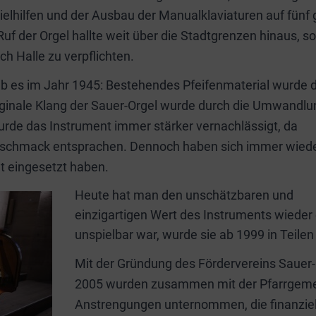
ielhilfen und der Ausbau der Manualklaviaturen auf fünf
Ruf der Orgel hallte weit über die Stadtgrenzen hinaus, s
h Halle zu verpflichten.
b es im Jahr 1945: Bestehendes Pfeifenmaterial wurde 
iginale Klang der Sauer-Orgel wurde durch die Umwandlu
wurde das Instrument immer stärker vernachlässigt, da
eschmack entsprachen. Dennoch haben sich immer wied
t eingesetzt haben.
Heute hat man den unschätzbaren und
einzigartigen Wert des Instruments wieder
unspielbar war, wurde sie ab 1999 in Teile
Mit der Gründung des Fördervereins Sauer-O
2005 wurden zusammen mit der Pfarrgemeind
Anstrengungen unternommen, die finanzielle