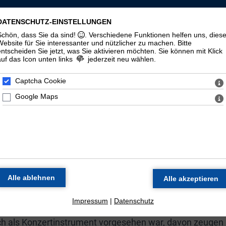
LLSCHAFT ST. MAURITIUS ZU HALLE (
DATENSCHUTZ-EINSTELLUNGEN
Schön, dass Sie da sind!
. Verschiedene Funktionen helfen uns, dies
zorgel
Veranstaltungen
Materialien
Halloren
Website für Sie interessanter und nützlicher zu machen.
Bitte
entscheiden Sie jetzt, was Sie aktivieren möchten. Sie können mit Klick
auf das Icon unten links
jederzeit neu wählen.
Geschichte
100. Geburtstag
Zeitstrahl
Di
Captcha Cookie
Google Maps
E ORGEL DER MORITZKIR
Werkstatt Wilhelm Sauer in Frankfurt (Oder) als Opus 130
 spätromantischen Orgelbaus dar.
 Thomasorganisten Günther Ramin galt das Instrument a
schlands. Neben dem Einsatz des Instruments in den
zung statt.
Impressum
|
Datenschutz
uch als Konzertinstrument vorgesehen war, davon zeugen