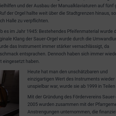
ielhilfen und der Ausbau der Manualklaviaturen auf fünf
Ruf der Orgel hallte weit über die Stadtgrenzen hinaus, s
h Halle zu verpflichten.
b es im Jahr 1945: Bestehendes Pfeifenmaterial wurde 
iginale Klang der Sauer-Orgel wurde durch die Umwandlu
wurde das Instrument immer stärker vernachlässigt, da
eschmack entsprachen. Dennoch haben sich immer wied
t eingesetzt haben.
Heute hat man den unschätzbaren und
einzigartigen Wert des Instruments wieder
unspielbar war, wurde sie ab 1999 in Teile
Mit der Gründung des Fördervereins Sauer-O
2005 wurden zusammen mit der Pfarrgemeind
Anstrengungen unternommen, die finanzielle