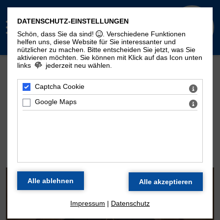
DATENSCHUTZ-EINSTELLUNGEN
Schön, dass Sie da sind!
. Verschiedene Funktionen
helfen uns, diese Website für Sie interessanter und
nützlicher zu machen.
Bitte entscheiden Sie jetzt, was Sie
aktivieren möchten. Sie können mit Klick auf das Icon unten
links
jederzeit neu wählen.
Mehr Seiten zum Thema "Moritzorgel":
Geschichte
100. Geburtstag
Zeitstrahl
Captcha Cookie
Disposition
Konzertarchiv
Kontakt
Google Maps
DIE ORGEL DER
MORITZKIRCHE
Impressum
|
Datenschutz