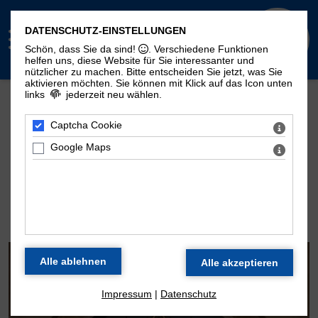
DATENSCHUTZ-EINSTELLUNGEN
Schön, dass Sie da sind!
. Verschiedene Funktionen
helfen uns, diese Website für Sie interessanter und
nützlicher zu machen.
Bitte entscheiden Sie jetzt, was Sie
aktivieren möchten. Sie können mit Klick auf das Icon unten
links
jederzeit neu wählen.
Mehr Seiten zum Thema "Moritzorgel":
Geschichte
100. Geburtstag
Zeitstrahl
Captcha Cookie
Disposition
Konzertarchiv
Kontakt
Google Maps
DIE ORGEL DER
MORITZKIRCHE
Impressum
|
Datenschutz