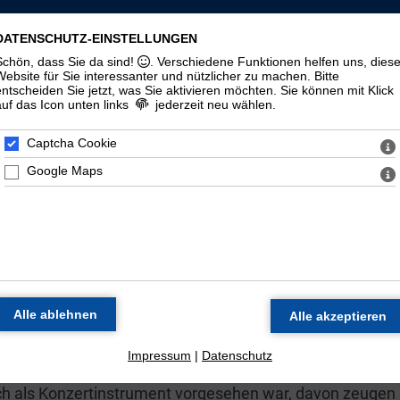
LLSCHAFT ST. MAURITIUS ZU HALLE (
DATENSCHUTZ-EINSTELLUNGEN
Schön, dass Sie da sind!
. Verschiedene Funktionen helfen uns, dies
zorgel
Veranstaltungen
Materialien
Halloren
Website für Sie interessanter und nützlicher zu machen.
Bitte
entscheiden Sie jetzt, was Sie aktivieren möchten. Sie können mit Klick
auf das Icon unten links
jederzeit neu wählen.
Geschichte
100. Geburtstag
Zeitstrahl
Di
Captcha Cookie
Google Maps
E ORGEL DER MORITZKIR
Werkstatt Wilhelm Sauer in Frankfurt (Oder) als Opus 130
 spätromantischen Orgelbaus dar.
 Thomasorganisten Günther Ramin galt das Instrument a
schlands. Neben dem Einsatz des Instruments in den
zung statt.
Impressum
|
Datenschutz
uch als Konzertinstrument vorgesehen war, davon zeugen