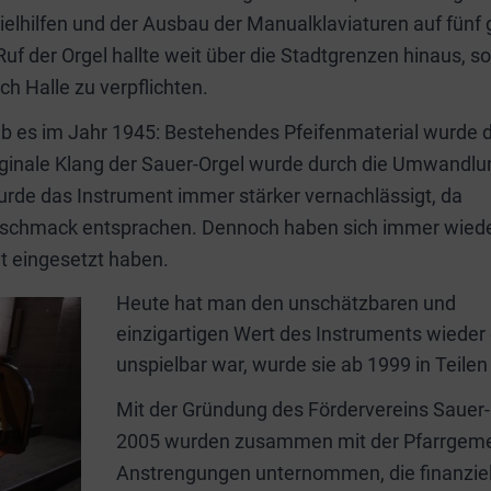
ielhilfen und der Ausbau der Manualklaviaturen auf fünf
Ruf der Orgel hallte weit über die Stadtgrenzen hinaus, s
h Halle zu verpflichten.
b es im Jahr 1945: Bestehendes Pfeifenmaterial wurde 
iginale Klang der Sauer-Orgel wurde durch die Umwandlu
wurde das Instrument immer stärker vernachlässigt, da
eschmack entsprachen. Dennoch haben sich immer wied
t eingesetzt haben.
Heute hat man den unschätzbaren und
einzigartigen Wert des Instruments wieder
unspielbar war, wurde sie ab 1999 in Teile
Mit der Gründung des Fördervereins Sauer-O
2005 wurden zusammen mit der Pfarrgemeind
Anstrengungen unternommen, die finanzielle