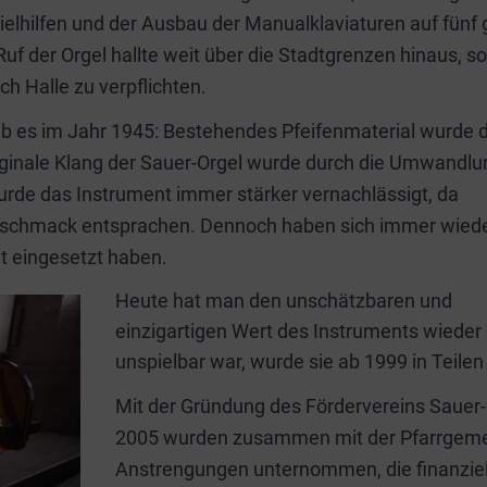
ielhilfen und der Ausbau der Manualklaviaturen auf fünf
Ruf der Orgel hallte weit über die Stadtgrenzen hinaus, s
h Halle zu verpflichten.
b es im Jahr 1945: Bestehendes Pfeifenmaterial wurde 
iginale Klang der Sauer-Orgel wurde durch die Umwandlu
wurde das Instrument immer stärker vernachlässigt, da
eschmack entsprachen. Dennoch haben sich immer wied
t eingesetzt haben.
Heute hat man den unschätzbaren und
einzigartigen Wert des Instruments wieder
unspielbar war, wurde sie ab 1999 in Teile
Mit der Gründung des Fördervereins Sauer-O
2005 wurden zusammen mit der Pfarrgemeind
Anstrengungen unternommen, die finanzielle