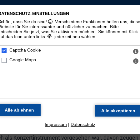
LLSCHAFT ST. MAURITIUS ZU HALLE (
DATENSCHUTZ-EINSTELLUNGEN
Schön, dass Sie da sind!
. Verschiedene Funktionen helfen uns, dies
zorgel
Veranstaltungen
Materialien
Halloren
Website für Sie interessanter und nützlicher zu machen.
Bitte
entscheiden Sie jetzt, was Sie aktivieren möchten. Sie können mit Klick
auf das Icon unten links
jederzeit neu wählen.
Geschichte
100. Geburtstag
Zeitstrahl
Di
Captcha Cookie
Google Maps
E ORGEL DER MORITZKIR
Werkstatt Wilhelm Sauer in Frankfurt (Oder) als Opus 130
 spätromantischen Orgelbaus dar.
 Thomasorganisten Günther Ramin galt das Instrument a
schlands. Neben dem Einsatz des Instruments in den
zung statt.
Impressum
|
Datenschutz
uch als Konzertinstrument vorgesehen war, davon zeugen