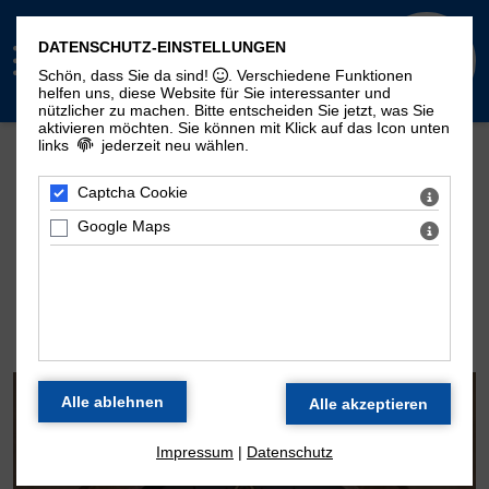
DATENSCHUTZ-EINSTELLUNGEN
Schön, dass Sie da sind!
. Verschiedene Funktionen
helfen uns, diese Website für Sie interessanter und
nützlicher zu machen.
Bitte entscheiden Sie jetzt, was Sie
aktivieren möchten. Sie können mit Klick auf das Icon unten
links
jederzeit neu wählen.
Mehr Seiten zum Thema "Moritzorgel":
Geschichte
100. Geburtstag
Zeitstrahl
Captcha Cookie
Disposition
Konzertarchiv
Kontakt
Google Maps
DIE ORGEL DER
MORITZKIRCHE
Impressum
|
Datenschutz