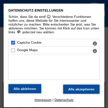
DATENSCHUTZ-EINSTELLUNGEN
Schön, dass Sie da sind!
. Verschiedene Funktionen
helfen uns, diese Website für Sie interessanter und
nützlicher zu machen.
Bitte entscheiden Sie jetzt, was Sie
aktivieren möchten. Sie können mit Klick auf das Icon unten
links
jederzeit neu wählen.
Mehr Seiten zum Thema "Moritzorgel":
Geschichte
100. Geburtstag
Zeitstrahl
Captcha Cookie
Disposition
Konzertarchiv
Kontakt
Google Maps
DIE ORGEL DER
MORITZKIRCHE
Impressum
|
Datenschutz