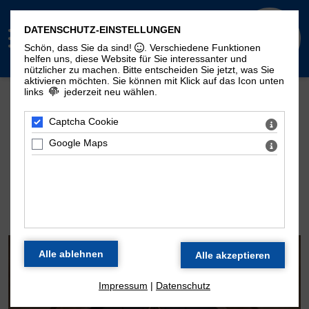
DATENSCHUTZ-EINSTELLUNGEN
Schön, dass Sie da sind!
. Verschiedene Funktionen
helfen uns, diese Website für Sie interessanter und
nützlicher zu machen.
Bitte entscheiden Sie jetzt, was Sie
aktivieren möchten. Sie können mit Klick auf das Icon unten
links
jederzeit neu wählen.
Mehr Seiten zum Thema "Moritzorgel":
Geschichte
100. Geburtstag
Zeitstrahl
Captcha Cookie
Disposition
Konzertarchiv
Kontakt
Google Maps
DIE ORGEL DER
MORITZKIRCHE
Impressum
|
Datenschutz