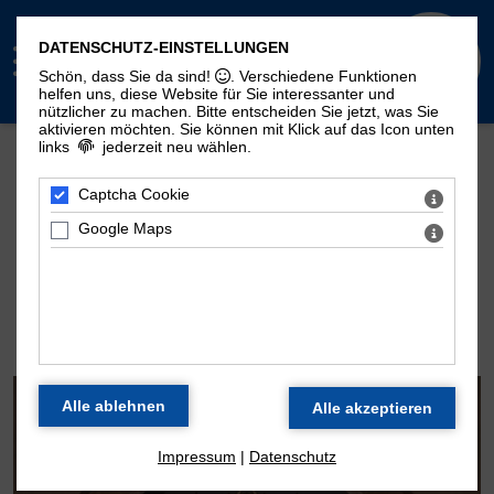
DATENSCHUTZ-EINSTELLUNGEN
Schön, dass Sie da sind!
. Verschiedene Funktionen
helfen uns, diese Website für Sie interessanter und
nützlicher zu machen.
Bitte entscheiden Sie jetzt, was Sie
aktivieren möchten. Sie können mit Klick auf das Icon unten
links
jederzeit neu wählen.
Mehr Seiten zum Thema "Moritzorgel":
Geschichte
100. Geburtstag
Zeitstrahl
Captcha Cookie
Disposition
Konzertarchiv
Kontakt
Google Maps
DIE ORGEL DER
MORITZKIRCHE
Impressum
|
Datenschutz