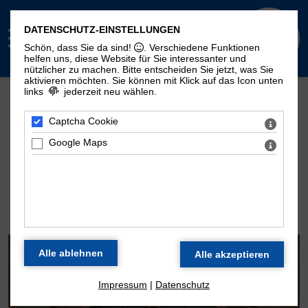
DATENSCHUTZ-EINSTELLUNGEN
Schön, dass Sie da sind!
. Verschiedene Funktionen
helfen uns, diese Website für Sie interessanter und
nützlicher zu machen.
Bitte entscheiden Sie jetzt, was Sie
aktivieren möchten. Sie können mit Klick auf das Icon unten
links
jederzeit neu wählen.
Mehr Seiten zum Thema "Moritzorgel":
Geschichte
100. Geburtstag
Zeitstrahl
Captcha Cookie
Disposition
Konzertarchiv
Kontakt
Google Maps
DIE ORGEL DER
MORITZKIRCHE
Impressum
|
Datenschutz