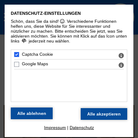
DATENSCHUTZ-EINSTELLUNGEN
Schön, dass Sie da sind!
. Verschiedene Funktionen
helfen uns, diese Website für Sie interessanter und
nützlicher zu machen.
Bitte entscheiden Sie jetzt, was Sie
aktivieren möchten. Sie können mit Klick auf das Icon unten
links
jederzeit neu wählen.
Mehr Seiten zum Thema "Moritzorgel":
Geschichte
100. Geburtstag
Zeitstrahl
Captcha Cookie
Disposition
Konzertarchiv
Kontakt
Google Maps
DIE ORGEL DER
MORITZKIRCHE
Impressum
|
Datenschutz