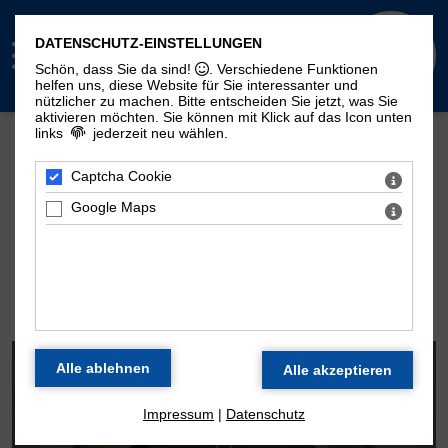
DATENSCHUTZ-EINSTELLUNGEN
Schön, dass Sie da sind!
. Verschiedene Funktionen
helfen uns, diese Website für Sie interessanter und
nützlicher zu machen.
Bitte entscheiden Sie jetzt, was Sie
aktivieren möchten. Sie können mit Klick auf das Icon unten
links
jederzeit neu wählen.
Mehr Seiten zum Thema "Moritzorgel":
Geschichte
100. Geburtstag
Zeitstrahl
Captcha Cookie
Disposition
Konzertarchiv
Kontakt
Google Maps
DIE ORGEL DER
MORITZKIRCHE
Impressum
|
Datenschutz