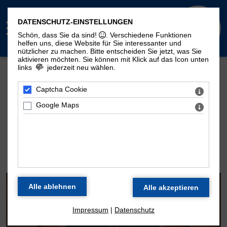
DATENSCHUTZ-EINSTELLUNGEN
Schön, dass Sie da sind!
. Verschiedene Funktionen
helfen uns, diese Website für Sie interessanter und
nützlicher zu machen.
Bitte entscheiden Sie jetzt, was Sie
aktivieren möchten. Sie können mit Klick auf das Icon unten
links
jederzeit neu wählen.
Mehr Seiten zum Thema "Moritzorgel":
Geschichte
100. Geburtstag
Zeitstrahl
Captcha Cookie
Disposition
Konzertarchiv
Kontakt
Google Maps
DIE ORGEL DER
MORITZKIRCHE
Impressum
|
Datenschutz