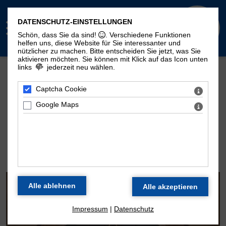
DATENSCHUTZ-EINSTELLUNGEN
Schön, dass Sie da sind!
. Verschiedene Funktionen
helfen uns, diese Website für Sie interessanter und
nützlicher zu machen.
Bitte entscheiden Sie jetzt, was Sie
aktivieren möchten. Sie können mit Klick auf das Icon unten
links
jederzeit neu wählen.
Mehr Seiten zum Thema "Moritzorgel":
Geschichte
100. Geburtstag
Zeitstrahl
Captcha Cookie
Disposition
Konzertarchiv
Kontakt
Google Maps
DIE ORGEL DER
MORITZKIRCHE
Impressum
|
Datenschutz