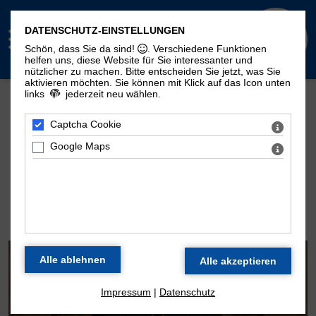
DATENSCHUTZ-EINSTELLUNGEN
Schön, dass Sie da sind!
. Verschiedene Funktionen
helfen uns, diese Website für Sie interessanter und
nützlicher zu machen.
Bitte entscheiden Sie jetzt, was Sie
aktivieren möchten. Sie können mit Klick auf das Icon unten
links
jederzeit neu wählen.
Mehr Seiten zum Thema "Moritzorgel":
Geschichte
100. Geburtstag
Zeitstrahl
Captcha Cookie
Disposition
Konzertarchiv
Kontakt
Google Maps
DIE ORGEL DER
MORITZKIRCHE
Impressum
|
Datenschutz