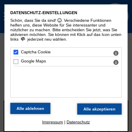
DATENSCHUTZ-EINSTELLUNGEN
Schön, dass Sie da sind!
. Verschiedene Funktionen
helfen uns, diese Website für Sie interessanter und
nützlicher zu machen.
Bitte entscheiden Sie jetzt, was Sie
aktivieren möchten. Sie können mit Klick auf das Icon unten
links
jederzeit neu wählen.
Mehr Seiten zum Thema "Moritzorgel":
Geschichte
100. Geburtstag
Zeitstrahl
Captcha Cookie
Disposition
Konzertarchiv
Kontakt
Google Maps
DIE ORGEL DER
MORITZKIRCHE
Impressum
|
Datenschutz