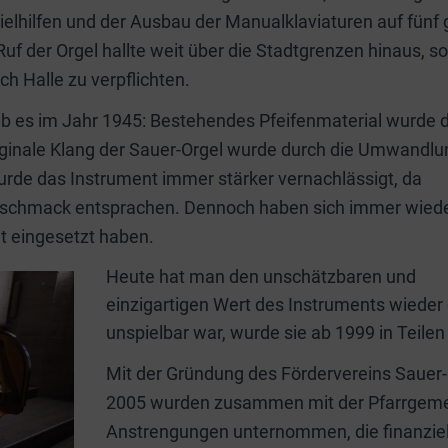
ielhilfen und der Ausbau der Manualklaviaturen auf fünf
Ruf der Orgel hallte weit über die Stadtgrenzen hinaus, s
h Halle zu verpflichten.
b es im Jahr 1945: Bestehendes Pfeifenmaterial wurde 
iginale Klang der Sauer-Orgel wurde durch die Umwandlu
wurde das Instrument immer stärker vernachlässigt, da
eschmack entsprachen. Dennoch haben sich immer wied
t eingesetzt haben.
Heute hat man den unschätzbaren und
einzigartigen Wert des Instruments wieder
unspielbar war, wurde sie ab 1999 in Teile
Mit der Gründung des Fördervereins Sauer-O
2005 wurden zusammen mit der Pfarrgemeind
Anstrengungen unternommen, die finanzielle