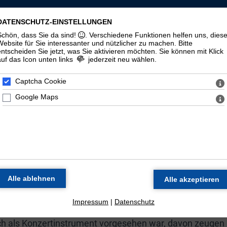
LLSCHAFT ST. MAURITIUS ZU HALLE (
DATENSCHUTZ-EINSTELLUNGEN
Schön, dass Sie da sind!
. Verschiedene Funktionen helfen uns, dies
zorgel
Veranstaltungen
Materialien
Halloren
Website für Sie interessanter und nützlicher zu machen.
Bitte
entscheiden Sie jetzt, was Sie aktivieren möchten. Sie können mit Klick
auf das Icon unten links
jederzeit neu wählen.
Geschichte
100. Geburtstag
Zeitstrahl
Di
Captcha Cookie
Google Maps
E ORGEL DER MORITZKIR
Werkstatt Wilhelm Sauer in Frankfurt (Oder) als Opus 130
 spätromantischen Orgelbaus dar.
 Thomasorganisten Günther Ramin galt das Instrument a
schlands. Neben dem Einsatz des Instruments in den
zung statt.
Impressum
|
Datenschutz
uch als Konzertinstrument vorgesehen war, davon zeugen