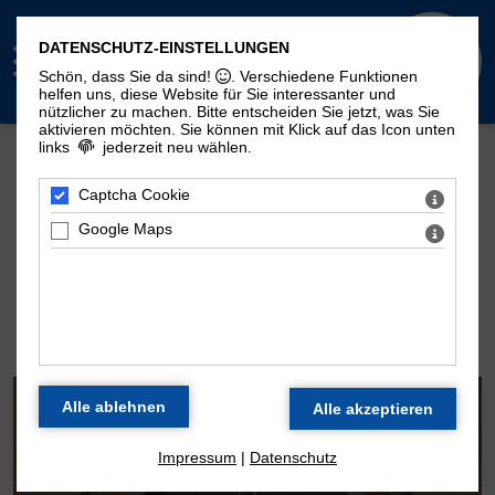
DATENSCHUTZ-EINSTELLUNGEN
Schön, dass Sie da sind!
. Verschiedene Funktionen
helfen uns, diese Website für Sie interessanter und
nützlicher zu machen.
Bitte entscheiden Sie jetzt, was Sie
aktivieren möchten. Sie können mit Klick auf das Icon unten
links
jederzeit neu wählen.
Mehr Seiten zum Thema "Moritzorgel":
Geschichte
100. Geburtstag
Zeitstrahl
Captcha Cookie
Disposition
Konzertarchiv
Kontakt
Google Maps
DIE ORGEL DER
MORITZKIRCHE
Impressum
|
Datenschutz