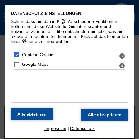
DATENSCHUTZ-EINSTELLUNGEN
Schön, dass Sie da sind!
. Verschiedene Funktionen
helfen uns, diese Website für Sie interessanter und
nützlicher zu machen.
Bitte entscheiden Sie jetzt, was Sie
aktivieren möchten. Sie können mit Klick auf das Icon unten
links
jederzeit neu wählen.
Mehr Seiten zum Thema "Moritzorgel":
Geschichte
100. Geburtstag
Zeitstrahl
Captcha Cookie
Disposition
Konzertarchiv
Kontakt
Google Maps
DIE ORGEL DER
MORITZKIRCHE
Impressum
|
Datenschutz