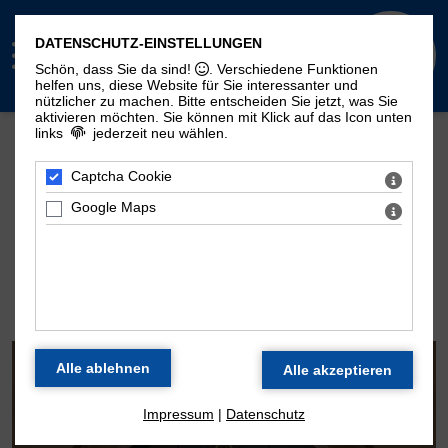
DATENSCHUTZ-EINSTELLUNGEN
Schön, dass Sie da sind!
. Verschiedene Funktionen
helfen uns, diese Website für Sie interessanter und
nützlicher zu machen.
Bitte entscheiden Sie jetzt, was Sie
aktivieren möchten. Sie können mit Klick auf das Icon unten
links
jederzeit neu wählen.
Mehr Seiten zum Thema "Moritzorgel":
Geschichte
100. Geburtstag
Zeitstrahl
Captcha Cookie
Disposition
Konzertarchiv
Kontakt
Google Maps
DIE ORGEL DER
MORITZKIRCHE
Impressum
|
Datenschutz