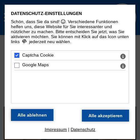
DATENSCHUTZ-EINSTELLUNGEN
Schön, dass Sie da sind!
. Verschiedene Funktionen
helfen uns, diese Website für Sie interessanter und
nützlicher zu machen.
Bitte entscheiden Sie jetzt, was Sie
aktivieren möchten. Sie können mit Klick auf das Icon unten
links
jederzeit neu wählen.
Mehr Seiten zum Thema "Moritzorgel":
Geschichte
100. Geburtstag
Zeitstrahl
Captcha Cookie
Disposition
Konzertarchiv
Kontakt
Google Maps
DIE ORGEL DER
MORITZKIRCHE
Impressum
|
Datenschutz