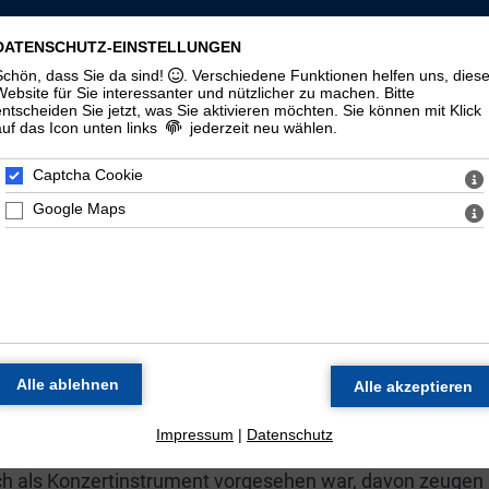
LLSCHAFT ST. MAURITIUS ZU HALLE (
DATENSCHUTZ-EINSTELLUNGEN
Schön, dass Sie da sind!
. Verschiedene Funktionen helfen uns, dies
zorgel
Veranstaltungen
Materialien
Halloren
Website für Sie interessanter und nützlicher zu machen.
Bitte
entscheiden Sie jetzt, was Sie aktivieren möchten. Sie können mit Klick
auf das Icon unten links
jederzeit neu wählen.
Geschichte
100. Geburtstag
Zeitstrahl
Di
Captcha Cookie
Google Maps
E ORGEL DER MORITZKIR
Werkstatt Wilhelm Sauer in Frankfurt (Oder) als Opus 130
 spätromantischen Orgelbaus dar.
 Thomasorganisten Günther Ramin galt das Instrument a
schlands. Neben dem Einsatz des Instruments in den
zung statt.
Impressum
|
Datenschutz
uch als Konzertinstrument vorgesehen war, davon zeugen