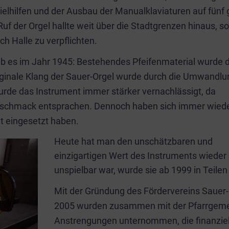
ielhilfen und der Ausbau der Manualklaviaturen auf fünf
Ruf der Orgel hallte weit über die Stadtgrenzen hinaus, s
h Halle zu verpflichten.
b es im Jahr 1945: Bestehendes Pfeifenmaterial wurde 
iginale Klang der Sauer-Orgel wurde durch die Umwandlu
wurde das Instrument immer stärker vernachlässigt, da
eschmack entsprachen. Dennoch haben sich immer wied
t eingesetzt haben.
Heute hat man den unschätzbaren und
einzigartigen Wert des Instruments wieder
unspielbar war, wurde sie ab 1999 in Teile
Mit der Gründung des Fördervereins Sauer-O
2005 wurden zusammen mit der Pfarrgemeind
Anstrengungen unternommen, die finanzielle