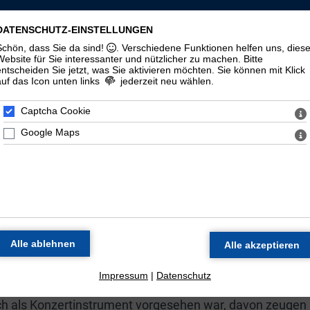
LLSCHAFT ST. MAURITIUS ZU HALLE (
DATENSCHUTZ-EINSTELLUNGEN
Schön, dass Sie da sind!
. Verschiedene Funktionen helfen uns, dies
zorgel
Veranstaltungen
Materialien
Halloren
Website für Sie interessanter und nützlicher zu machen.
Bitte
entscheiden Sie jetzt, was Sie aktivieren möchten. Sie können mit Klick
auf das Icon unten links
jederzeit neu wählen.
Geschichte
100. Geburtstag
Zeitstrahl
Di
Captcha Cookie
Google Maps
E ORGEL DER MORITZKIR
Werkstatt Wilhelm Sauer in Frankfurt (Oder) als Opus 130
 spätromantischen Orgelbaus dar.
 Thomasorganisten Günther Ramin galt das Instrument a
schlands. Neben dem Einsatz des Instruments in den
zung statt.
Impressum
|
Datenschutz
uch als Konzertinstrument vorgesehen war, davon zeugen