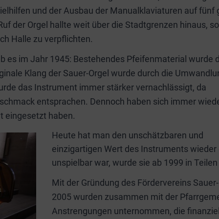
ielhilfen und der Ausbau der Manualklaviaturen auf fünf
Ruf der Orgel hallte weit über die Stadtgrenzen hinaus, s
h Halle zu verpflichten.
b es im Jahr 1945: Bestehendes Pfeifenmaterial wurde 
iginale Klang der Sauer-Orgel wurde durch die Umwandlu
wurde das Instrument immer stärker vernachlässigt, da
eschmack entsprachen. Dennoch haben sich immer wied
t eingesetzt haben.
Heute hat man den unschätzbaren und
einzigartigen Wert des Instruments wieder
unspielbar war, wurde sie ab 1999 in Teile
Mit der Gründung des Fördervereins Sauer-O
2005 wurden zusammen mit der Pfarrgemeind
Anstrengungen unternommen, die finanzielle