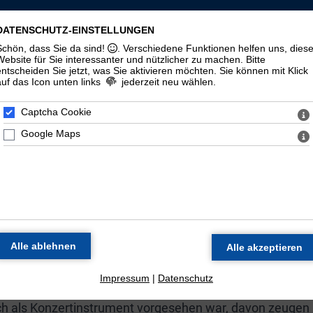
LLSCHAFT ST. MAURITIUS ZU HALLE (
DATENSCHUTZ-EINSTELLUNGEN
Schön, dass Sie da sind!
. Verschiedene Funktionen helfen uns, dies
zorgel
Veranstaltungen
Materialien
Halloren
Website für Sie interessanter und nützlicher zu machen.
Bitte
entscheiden Sie jetzt, was Sie aktivieren möchten. Sie können mit Klick
auf das Icon unten links
jederzeit neu wählen.
Geschichte
100. Geburtstag
Zeitstrahl
Di
Captcha Cookie
Google Maps
E ORGEL DER MORITZKIR
Werkstatt Wilhelm Sauer in Frankfurt (Oder) als Opus 130
 spätromantischen Orgelbaus dar.
 Thomasorganisten Günther Ramin galt das Instrument a
schlands. Neben dem Einsatz des Instruments in den
zung statt.
Impressum
|
Datenschutz
uch als Konzertinstrument vorgesehen war, davon zeugen