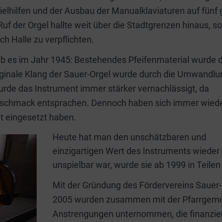
ielhilfen und der Ausbau der Manualklaviaturen auf fünf
Ruf der Orgel hallte weit über die Stadtgrenzen hinaus, s
h Halle zu verpflichten.
b es im Jahr 1945: Bestehendes Pfeifenmaterial wurde 
iginale Klang der Sauer-Orgel wurde durch die Umwandlu
wurde das Instrument immer stärker vernachlässigt, da
eschmack entsprachen. Dennoch haben sich immer wied
t eingesetzt haben.
Heute hat man den unschätzbaren und
einzigartigen Wert des Instruments wieder
unspielbar war, wurde sie ab 1999 in Teile
Mit der Gründung des Fördervereins Sauer-O
2005 wurden zusammen mit der Pfarrgemeind
Anstrengungen unternommen, die finanzielle