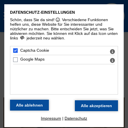
DATENSCHUTZ-EINSTELLUNGEN
Schön, dass Sie da sind!
. Verschiedene Funktionen
helfen uns, diese Website für Sie interessanter und
nützlicher zu machen.
Bitte entscheiden Sie jetzt, was Sie
aktivieren möchten. Sie können mit Klick auf das Icon unten
links
jederzeit neu wählen.
Mehr Seiten zum Thema "Moritzorgel":
Geschichte
100. Geburtstag
Zeitstrahl
Captcha Cookie
Disposition
Konzertarchiv
Kontakt
Google Maps
DIE ORGEL DER
MORITZKIRCHE
Impressum
|
Datenschutz