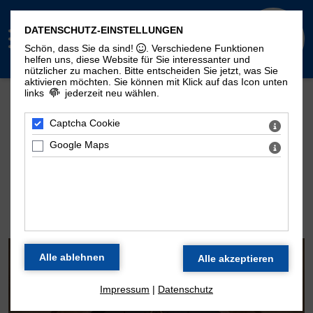
DATENSCHUTZ-EINSTELLUNGEN
Schön, dass Sie da sind!
. Verschiedene Funktionen
helfen uns, diese Website für Sie interessanter und
nützlicher zu machen.
Bitte entscheiden Sie jetzt, was Sie
aktivieren möchten. Sie können mit Klick auf das Icon unten
links
jederzeit neu wählen.
Mehr Seiten zum Thema "Moritzorgel":
Geschichte
100. Geburtstag
Zeitstrahl
Captcha Cookie
Disposition
Konzertarchiv
Kontakt
Google Maps
DIE ORGEL DER
MORITZKIRCHE
Impressum
|
Datenschutz