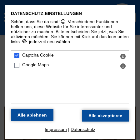
DATENSCHUTZ-EINSTELLUNGEN
Schön, dass Sie da sind!
. Verschiedene Funktionen
helfen uns, diese Website für Sie interessanter und
nützlicher zu machen.
Bitte entscheiden Sie jetzt, was Sie
aktivieren möchten. Sie können mit Klick auf das Icon unten
links
jederzeit neu wählen.
Mehr Seiten zum Thema "Moritzorgel":
Geschichte
100. Geburtstag
Zeitstrahl
Captcha Cookie
Disposition
Konzertarchiv
Kontakt
Google Maps
DIE ORGEL DER
MORITZKIRCHE
Impressum
|
Datenschutz