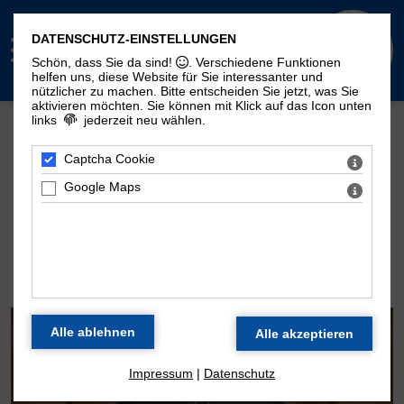
DATENSCHUTZ-EINSTELLUNGEN
Schön, dass Sie da sind!
. Verschiedene Funktionen
helfen uns, diese Website für Sie interessanter und
nützlicher zu machen.
Bitte entscheiden Sie jetzt, was Sie
aktivieren möchten. Sie können mit Klick auf das Icon unten
links
jederzeit neu wählen.
Mehr Seiten zum Thema "Moritzorgel":
Geschichte
100. Geburtstag
Zeitstrahl
Captcha Cookie
Disposition
Konzertarchiv
Kontakt
Google Maps
DIE ORGEL DER
MORITZKIRCHE
Impressum
|
Datenschutz