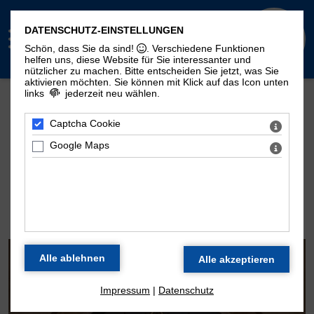
DATENSCHUTZ-EINSTELLUNGEN
Schön, dass Sie da sind!
. Verschiedene Funktionen
helfen uns, diese Website für Sie interessanter und
nützlicher zu machen.
Bitte entscheiden Sie jetzt, was Sie
aktivieren möchten. Sie können mit Klick auf das Icon unten
links
jederzeit neu wählen.
Mehr Seiten zum Thema "Moritzorgel":
Geschichte
100. Geburtstag
Zeitstrahl
Captcha Cookie
Disposition
Konzertarchiv
Kontakt
Google Maps
DIE ORGEL DER
MORITZKIRCHE
Impressum
|
Datenschutz